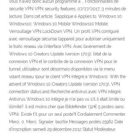
vous n'avez donc aucun programme à … Fonctionnalités de
sécurité VPN VPN security features. 07/27/2017; 3 minutes de
lecture; Dans cet article. S’applique à Applies to. Windows 10
Windows10; Windows 10 Mobile Windows10 Mobile;
Verrouillage VPN LockDown VPN. Un profil VPN configuré
avec verrouillage sécurise l’appareil pour autoriser uniquement
le trafic réseau via l’interface VPN. Avec l’avènement de
Windows 10 Creators Update (version 1703), l’état de la
connexion VPN et le contrôle de la connexion VPN pour le
tunnel utilisateur sont désormais disponibles via le menu
volant réseau (pour le client VPN intégré à Windows). With the
advent of Windows 10 Creators Update (version 1703), VPN
connection status and Recherche antivirus avec VPN intégré;
Antivirus Windows 10 intégré je n'ai pas vu s'il il était limite ou
illimité?. il est moins cher que Bitdefender (32€ 5 postes sans
VPN). Existe t'il pour un seul poste?t Cordialement Commenter.
Merci. 0. Merci. Signaler. bazfile Messages postés 25962 Date
d'inscription samedi 29 décembre 2012 Statut Modérateur,